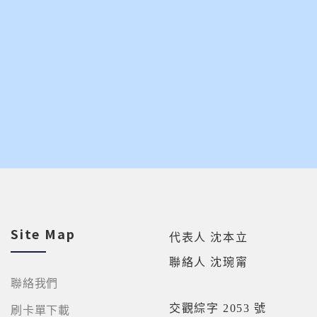
Site Map
代表人 沈本立
聯絡人 沈琬甯
聯絡我們
交觀綜字 2053 號
刷卡單下載