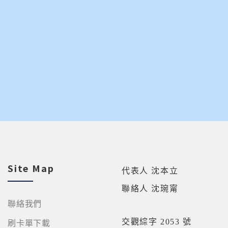
Site Map
代表人 沈本立
聯絡人 沈琬甯
聯絡我們
交觀綜字 2053 號
刷卡單下載